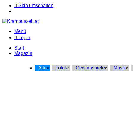
Skin umschalten
Menü
Login
Start
Magazin
Alle
Fotos
Gewinnspiele
Musik