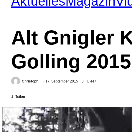
Aktuelles
Magazin
Vi
Alt Gnigler
Golling 2015
Christoph
17. September 2015
0
447
Teilen
Alt Gnigler Krampus Perchten Pass – Golling 2015
Quelle:
YouTube