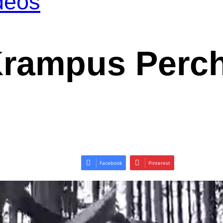
deos
 Krampus Perc
Facebook
Pinterest