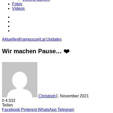
Fotos
Videos
Login
Sidebar
Skin
umschalten
Suche
Aktuelles
Krampuszeit.at Updates
Wir machen Pause… ❤️
Christoph
1. November 2021
0
4.532
Teilen
Facebook
Pinterest
WhatsApp
Telegram