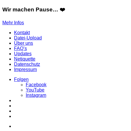
Wir machen Pause… ❤️
Mehr Infos
Kontakt
Datei-Upload
Über uns
FAQ’s
Updates
Netiquette
Datenschutz
Impressum
Folgen
Facebook
YouTube
Instagram
Login
Sidebar
Skin
umschalten
Suche
Skin