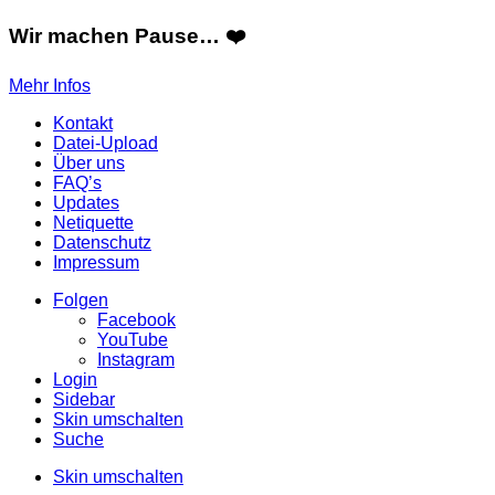
Wir machen Pause… ❤️
Mehr Infos
Kontakt
Datei-Upload
Über uns
FAQ’s
Updates
Netiquette
Datenschutz
Impressum
Folgen
Facebook
YouTube
Instagram
Login
Sidebar
Skin umschalten
Suche
Skin umschalten