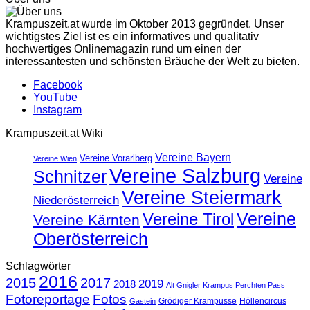
Krampuszeit.at wurde im Oktober 2013 gegründet. Unser
wichtigstes Ziel ist es ein informatives und qualitativ
hochwertiges Onlinemagazin rund um einen der
interessantesten und schönsten Bräuche der Welt zu bieten.
Facebook
YouTube
Instagram
Krampuszeit.at Wiki
Vereine Bayern
Vereine Vorarlberg
Vereine Wien
Vereine Salzburg
Schnitzer
Vereine
Vereine Steiermark
Niederösterreich
Vereine
Vereine Tirol
Vereine Kärnten
Oberösterreich
Schlagwörter
2016
2015
2017
2019
2018
Alt Gnigler Krampus Perchten Pass
Fotoreportage
Fotos
Grödiger Krampusse
Höllencircus
Gastein