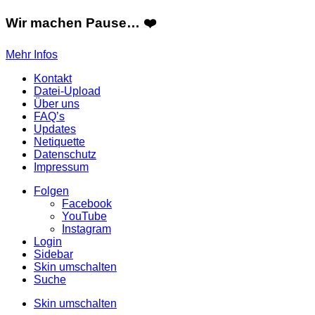
Wir machen Pause… ❤️
Mehr Infos
Kontakt
Datei-Upload
Über uns
FAQ’s
Updates
Netiquette
Datenschutz
Impressum
Folgen
Facebook
YouTube
Instagram
Login
Sidebar
Skin umschalten
Suche
Skin umschalten