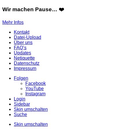
Wir machen Pause… ❤️
Mehr Infos
Kontakt
Datei-Upload
Über uns
FAQ’s
Updates
Netiquette
Datenschutz
Impressum
Folgen
Facebook
YouTube
Instagram
Login
Sidebar
Skin umschalten
Suche
Skin umschalten