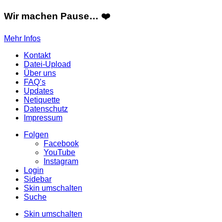
Wir machen Pause… ❤️
Mehr Infos
Kontakt
Datei-Upload
Über uns
FAQ’s
Updates
Netiquette
Datenschutz
Impressum
Folgen
Facebook
YouTube
Instagram
Login
Sidebar
Skin umschalten
Suche
Skin umschalten