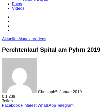
Fotos
Videos
Login
Sidebar
Skin
umschalten
Suche
Aktuelles
Magazin
Videos
Perchtenlauf Spital am Pyhrn 2019
Christoph
5. Januar 2019
0
1.239
Teilen
Facebook
Pinterest
WhatsApp
Telegram