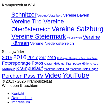
Krampuszeit.at Wiki
Schnitzer
Vereine Bayern
Vereine Vorarlberg
Vereine
Vereine Tirol
Vereine Salzburg
Oberösterreich
Vereine Steiermark
Vereine
Vereine Wien
Kärnten
Vereine Niederösterreich
Schlagwörter
2016
2015
2017
2019
2018
Alt Gnigler Krampus Perchten Pass
Fotoreportage
Fotos
Grödiger Krampusse
Höllencircus
Gastein
Krampuslauf
Krampus
Maskenausstellung
Maskenausstellungen
Video
YouTube
Perchten Pass TV
© 2013 - 2026 Krampuszeit.at
Wir lieben Brauchtum
Kontakt
Datenschutz
Impressum