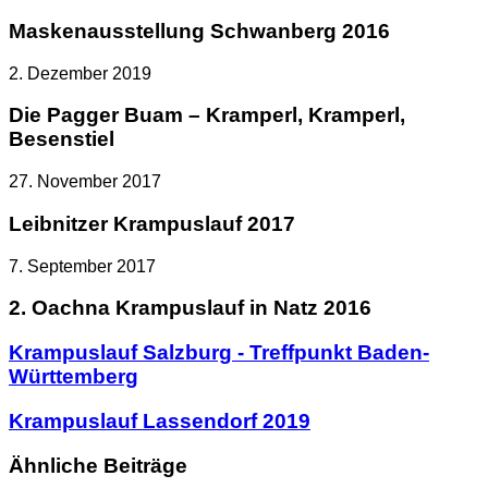
Maskenausstellung Schwanberg 2016
2. Dezember 2019
Die Pagger Buam – Kramperl, Kramperl,
Besenstiel
27. November 2017
Leibnitzer Krampuslauf 2017
7. September 2017
2. Oachna Krampuslauf in Natz 2016
Krampuslauf
Krampuslauf Salzburg - Treffpunkt Baden-
Salzburg
Württemberg
-
Treffpunkt
Krampuslauf
Krampuslauf Lassendorf 2019
Baden-
Lassendorf
Württemberg
2019
Ähnliche Beiträge