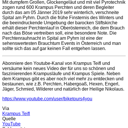
Mit dumpfem Grollen, Glockengeläut und mit viel Pyrotechnik
zogen rund 600 Krampus Perchten und deren Begleiter
durch das am 05 Jänner 2019 sehr winterlich, verschneite
Spital am Pyhrn. Durch die frühe Finsternis des Winters und
die beeindruckende Umgebung der barocken Stiftskirche
erhält dieser Perchtenlauf in Oberösterreich, die dem Brauch
nach das Böse vertreiben soll, eine besondere Note. Die
Perchtenrauhnacht in Spital am Pyhrn ist eine der
sehenswertesten Brauchtum Events in Österreich und man
sollte sich das auf gar keinen Fall entgehen lassen.
Abonniere den Youtube-Kanal von Krampus Teifl und
versäume kein neues Video der für uns so schönen und
faszinierenden Krampusläufe und Krampus Spiele. Neben
dem Krampus gibt es aber noch viel mehr zu entdecken und
bestaunen, wie z.B. Perchten, Habergoaß, Hexen, Engerl,
Jäger, Schmied, Wilderer und natürlich der Heilige Nikolaus.
https://www.youtube.com/user/biketours4you
Via
Krampus Teifl
Quelle
YouTube