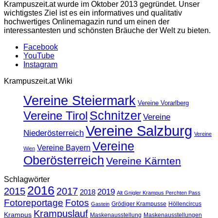
Krampuszeit.at wurde im Oktober 2013 gegründet. Unser
wichtigstes Ziel ist es ein informatives und qualitativ
hochwertiges Onlinemagazin rund um einen der
interessantesten und schönsten Bräuche der Welt zu bieten.
Facebook
YouTube
Instagram
Krampuszeit.at Wiki
Vereine Steiermark
Vereine Vorarlberg
Schnitzer
Vereine Tirol
Vereine
Vereine Salzburg
Niederösterreich
Vereine
Vereine
Vereine Bayern
Wien
Oberösterreich
Vereine Kärnten
Schlagwörter
2016
2015
2017
2019
2018
Alt Gnigler Krampus Perchten Pass
Fotoreportage
Fotos
Grödiger Krampusse
Höllencircus
Gastein
Krampuslauf
Krampus
Maskenausstellung
Maskenausstellungen