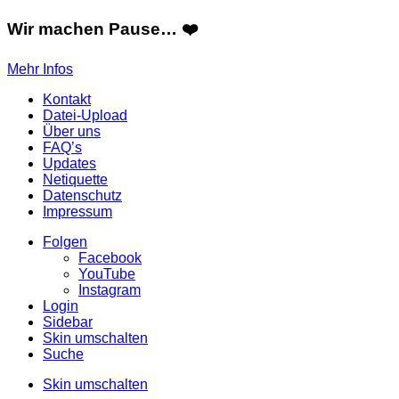
Wir machen Pause… ❤️
Mehr Infos
Kontakt
Datei-Upload
Über uns
FAQ’s
Updates
Netiquette
Datenschutz
Impressum
Folgen
Facebook
YouTube
Instagram
Login
Sidebar
Skin umschalten
Suche
Skin umschalten