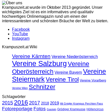
Krampuszeit.at wurde im Oktober 2013 gegründet. Unser
wichtigstes Ziel ist es ein informatives und qualitativ
hochwertiges Onlinemagazin rund um einen der
interessantesten und schönsten Bräuche der Welt zu bieten.
Facebook
YouTube
Instagram
Krampuszeit.at Wiki
Vereine Kärnten
Vereine Niederösterreich
Vereine Salzburg
Vereine
Vereine
Oberösterreich
Vereine Bayern
Steiermark
Vereine Tirol
Vereine Vorarlberg
Schnitzer
Vereine Wien
Schlagwörter
2016
2015
2017
2019
2018
Alt Gnigler Krampus Perchten Pass
Fotoreportage
Fotos
Grödiger Krampusse
Höllencircus
Gastein