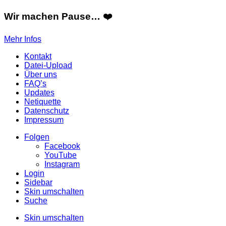
Wir machen Pause… ❤️
Mehr Infos
Kontakt
Datei-Upload
Über uns
FAQ’s
Updates
Netiquette
Datenschutz
Impressum
Folgen
Facebook
YouTube
Instagram
Login
Sidebar
Skin umschalten
Suche
Skin umschalten