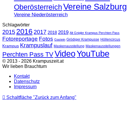
Vereine Salzburg
Oberösterreich
Vereine Niederösterreich
Schlagwörter
2016
2015
2017
2019
2018
Alt Gnigler Krampus Perchten Pass
Fotoreportage
Fotos
Grödiger Krampusse
Höllencircus
Gastein
Krampuslauf
Krampus
Maskenausstellung
Maskenausstellungen
Video
YouTube
Perchten Pass TV
© 2013 - 2026 Krampuszeit.at
Wir lieben Brauchtum
Kontakt
Datenschutz
Impressum
Schaltfläche "Zurück zum Anfang"