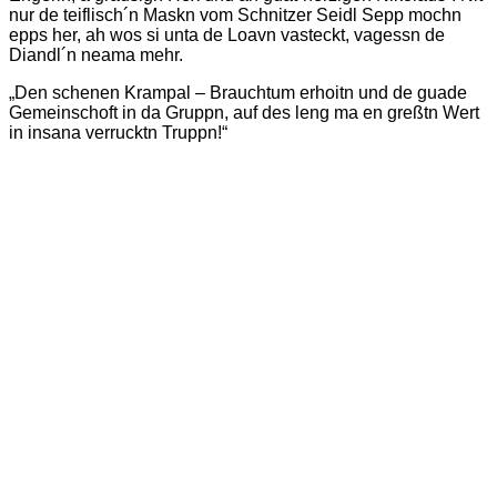
nur de teiflisch´n Maskn vom Schnitzer Seidl Sepp mochn
epps her, ah wos si unta de Loavn vasteckt, vagessn de
Diandl´n neama mehr.
„Den schenen Krampal – Brauchtum erhoitn und de guade
Gemeinschoft in da Gruppn, auf des leng ma en greßtn Wert
in insana verrucktn Truppn!“