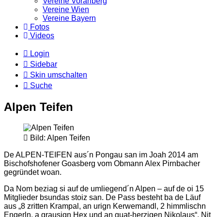
Vereine Vorarlberg
Vereine Wien
Vereine Bayern
Fotos
Videos
Login
Sidebar
Skin umschalten
Suche
Alpen Teifen
Bild: Alpen Teifen
De ALPEN-TEIFEN aus´n Pongau san im Joah 2014 am
Bischofshofener Goasberg vom Obmann Alex Pirnbacher
gegründet woan.
Da Nom beziag si auf de umliegend´n Alpen – auf de oi 15
Mitglieder bsundas stoiz san. De Pass besteht ba de Läuf
aus „8 zritten Krampal, an urign Kerwemandl, 2 himmlischn
Engerln, a grausign Hex und an guat-herzigen Nikolaus“.
Nit