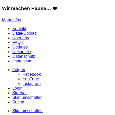
Wir machen Pause… ❤️
Mehr Infos
Kontakt
Datei-Upload
Über uns
FAQ’s
Updates
Netiquette
Datenschutz
Impressum
Folgen
Facebook
YouTube
Instagram
Login
Sidebar
Skin umschalten
Suche
Skin umschalten