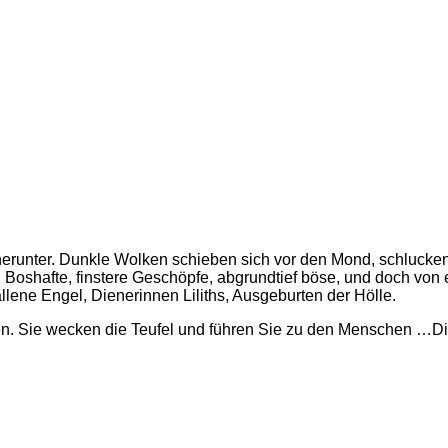
herunter. Dunkle Wolken schieben sich vor den Mond, schlucken d
shafte, finstere Geschöpfe, abgrundtief böse, und doch von e
lene Engel, Dienerinnen Lili
ths, Ausgeburten der Hölle.
n. Sie wecken die Teufel und führen Sie zu den Menschen …D