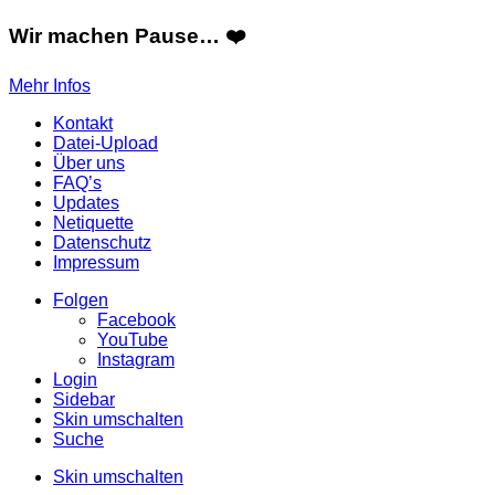
Wir machen Pause… ❤️
Mehr Infos
Kontakt
Datei-Upload
Über uns
FAQ’s
Updates
Netiquette
Datenschutz
Impressum
Folgen
Facebook
YouTube
Instagram
Login
Sidebar
Skin umschalten
Suche
Skin umschalten