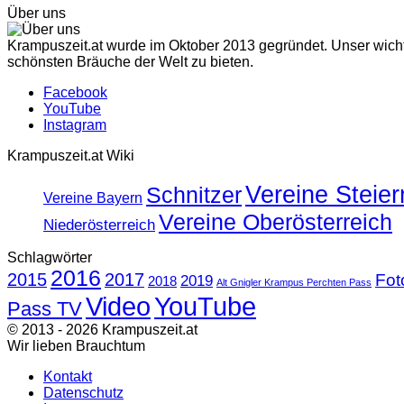
Über uns
Krampuszeit.at wurde im Oktober 2013 gegründet. Unser wichti
schönsten Bräuche der Welt zu bieten.
Facebook
YouTube
Instagram
Krampuszeit.at Wiki
Vereine Steie
Schnitzer
Vereine Bayern
Vereine Oberösterreich
Niederösterreich
Schlagwörter
2016
2015
2017
Fot
2019
2018
Alt Gnigler Krampus Perchten Pass
Video
YouTube
Pass TV
© 2013 - 2026 Krampuszeit.at
Wir lieben Brauchtum
Kontakt
Datenschutz