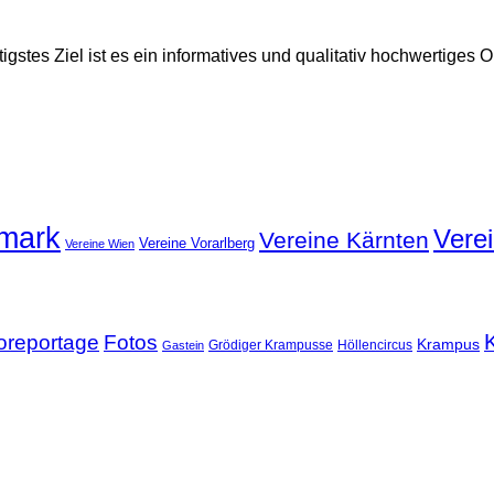
gstes Ziel ist es ein informatives und qualitativ hochwertiges
rmark
Verei
Vereine Kärnten
Vereine Vorarlberg
Vereine Wien
oreportage
Fotos
Krampus
Grödiger Krampusse
Höllencircus
Gastein