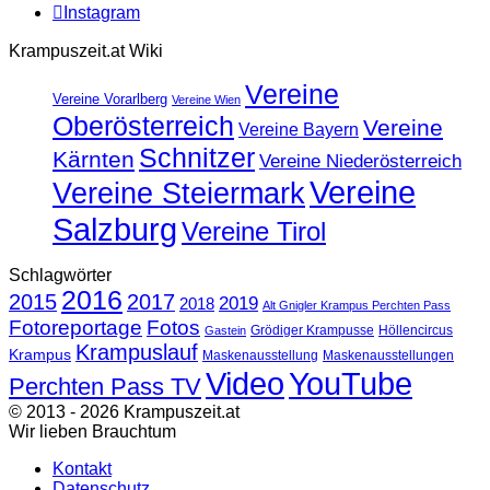
Instagram
Krampuszeit.at Wiki
Vereine
Vereine Vorarlberg
Vereine Wien
Oberösterreich
Vereine
Vereine Bayern
Schnitzer
Kärnten
Vereine Niederösterreich
Vereine
Vereine Steiermark
Salzburg
Vereine Tirol
Schlagwörter
2016
2015
2017
2019
2018
Alt Gnigler Krampus Perchten Pass
Fotoreportage
Fotos
Grödiger Krampusse
Höllencircus
Gastein
Krampuslauf
Krampus
Maskenausstellung
Maskenausstellungen
Video
YouTube
Perchten Pass TV
© 2013 - 2026 Krampuszeit.at
Wir lieben Brauchtum
Kontakt
Datenschutz