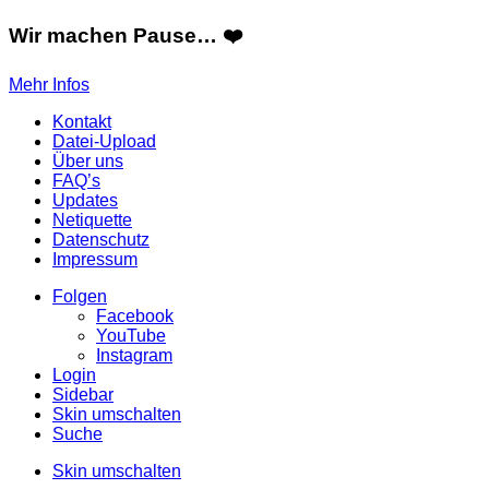
Wir machen Pause… ❤️
Mehr Infos
Kontakt
Datei-Upload
Über uns
FAQ’s
Updates
Netiquette
Datenschutz
Impressum
Folgen
Facebook
YouTube
Instagram
Login
Sidebar
Skin umschalten
Suche
Skin umschalten