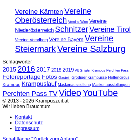
Vereine
Vereine Kärnten
Oberösterreich
Vereine
Vereine Wien
Schnitzer
Vereine Tirol
Niederösterreich
Vereine
Vereine Bayern
Vereine Vorarlberg
Vereine Salzburg
Steiermark
Schlagwörter
2016
2015
2017
2019
2018
Alt Gnigler Krampus Perchten Pass
Fotoreportage
Fotos
Grödiger Krampusse
Höllencircus
Gastein
Krampuslauf
Krampus
Maskenausstellung
Maskenausstellungen
Video
YouTube
Perchten Pass TV
© 2013 - 2026 Krampuszeit.at
Wir lieben Brauchtum
Kontakt
Datenschutz
Impressum
Schaltfläche "Zurück zum Anfang"