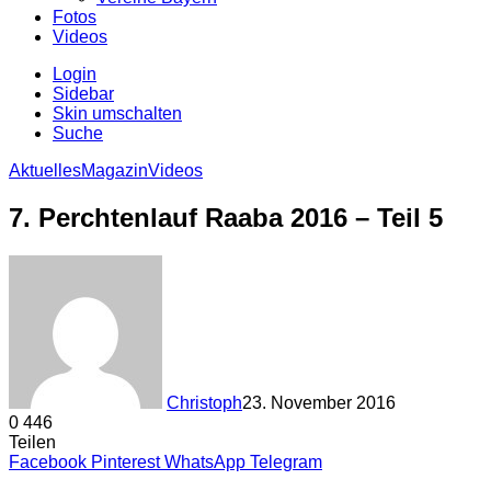
Fotos
Videos
Login
Sidebar
Skin umschalten
Suche
Aktuelles
Magazin
Videos
7. Perchtenlauf Raaba 2016 – Teil 5
Christoph
23. November 2016
0
446
Teilen
Facebook
Pinterest
WhatsApp
Telegram