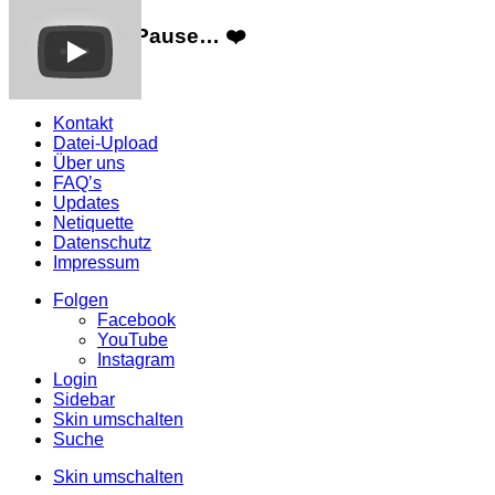
Wir machen Pause… ❤️
Mehr Infos
Kontakt
Datei-Upload
Über uns
FAQ’s
Updates
Netiquette
Datenschutz
Impressum
Folgen
Facebook
YouTube
Instagram
Login
Sidebar
Skin umschalten
Suche
Skin umschalten