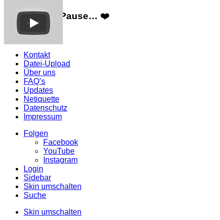
Wir machen Pause… ❤️
Mehr Infos
Kontakt
Datei-Upload
Über uns
FAQ’s
Updates
Netiquette
Datenschutz
Impressum
Folgen
Facebook
YouTube
Instagram
Login
Sidebar
Skin umschalten
Suche
Skin umschalten