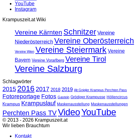
YouTube
Instagram
Krampuszeit.at Wiki
Schnitzer
Vereine Kärnten
Vereine
Vereine Oberösterreich
Niederösterreich
Vereine Steiermark
Vereine
Vereine Wien
Vereine Tirol
Bayern
Vereine Vorarlberg
Vereine Salzburg
Schlagwörter
2016
2015
2017
2019
2018
Alt Gnigler Krampus Perchten Pass
Fotoreportage
Fotos
Grödiger Krampusse
Höllencircus
Gastein
Krampuslauf
Krampus
Maskenausstellung
Maskenausstellungen
Video
YouTube
Perchten Pass TV
© 2013 - 2026 Krampuszeit.at
Wir lieben Brauchtum
Kontakt