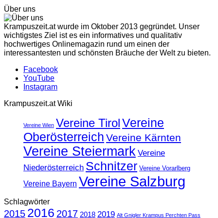
Über uns
Krampuszeit.at wurde im Oktober 2013 gegründet. Unser
wichtigstes Ziel ist es ein informatives und qualitativ
hochwertiges Onlinemagazin rund um einen der
interessantesten und schönsten Bräuche der Welt zu bieten.
Facebook
YouTube
Instagram
Krampuszeit.at Wiki
Vereine
Vereine Tirol
Vereine Wien
Oberösterreich
Vereine Kärnten
Vereine Steiermark
Vereine
Schnitzer
Niederösterreich
Vereine Vorarlberg
Vereine Salzburg
Vereine Bayern
Schlagwörter
2016
2015
2017
2019
2018
Alt Gnigler Krampus Perchten Pass