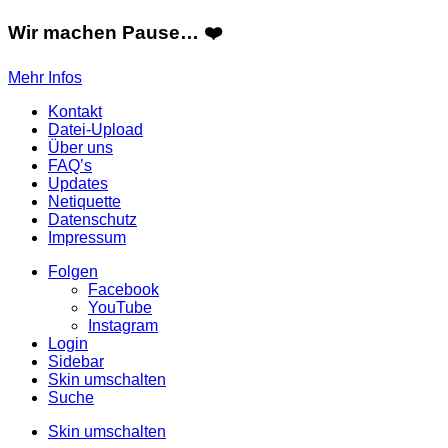
Wir machen Pause… ❤️
Mehr Infos
Kontakt
Datei-Upload
Über uns
FAQ’s
Updates
Netiquette
Datenschutz
Impressum
Folgen
Facebook
YouTube
Instagram
Login
Sidebar
Skin umschalten
Suche
Skin umschalten