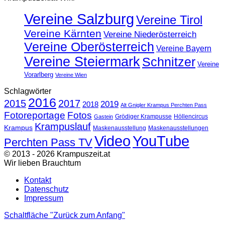
Vereine Salzburg
Vereine Tirol
Vereine Kärnten
Vereine Niederösterreich
Vereine Oberösterreich
Vereine Bayern
Vereine Steiermark
Schnitzer
Vereine
Vorarlberg
Vereine Wien
Schlagwörter
2016
2015
2017
2019
2018
Alt Gnigler Krampus Perchten Pass
Fotoreportage
Fotos
Grödiger Krampusse
Höllencircus
Gastein
Krampuslauf
Krampus
Maskenausstellung
Maskenausstellungen
Video
YouTube
Perchten Pass TV
© 2013 - 2026 Krampuszeit.at
Wir lieben Brauchtum
Kontakt
Datenschutz
Impressum
Schaltfläche "Zurück zum Anfang"