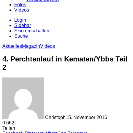
Fotos
Videos
Login
Sidebar
Skin umschalten
Suche
Aktuelles
Magazin
Videos
4. Perchtenlauf in Kematen/Ybbs Teil
2
Christoph
15. November 2016
0
662
Teilen