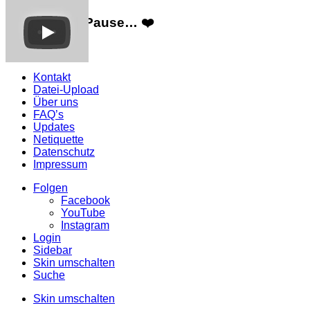
Wir machen Pause… ❤️
Mehr Infos
Kontakt
Datei-Upload
Über uns
FAQ’s
Updates
Netiquette
Datenschutz
Impressum
Folgen
Facebook
YouTube
Instagram
Login
Sidebar
Skin umschalten
Suche
Skin umschalten